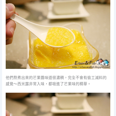
他們熬煮出來的芒果醬味道很濃稠，完全不會有偷工減料的
感覺～西米露非常入味，都吸進了芒果味的精華。