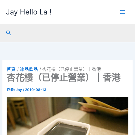
跳
Jay Hello La !
至
主
要
內
搜
容
尋
首頁
冰品飲品
杏花樓（已停止營業）｜香港
杏花樓（已停止營業）｜香港
作者:
Jay
/
2010-08-13