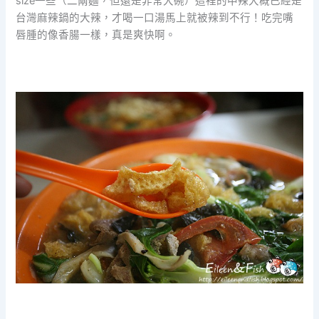
size一些（二兩麵，但還是非常大碗）這裡的中辣大概已經是
台灣麻辣鍋的大辣，才喝一口湯馬上就被辣到不行！吃完嘴
唇腫的像香腸一樣，真是爽快啊。