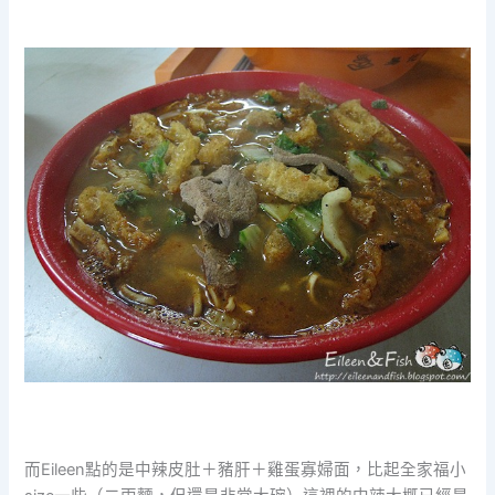
而Eileen點的是中辣皮肚＋豬肝＋雞蛋寡婦面，比起全家福小