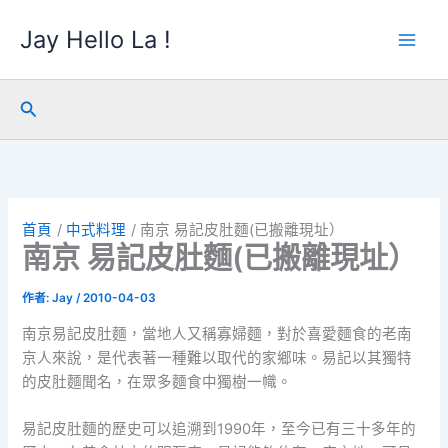
跳
Jay Hello La !
至
主
要
內
搜
容
尋
首頁
中式料理
南京 易記皮肚麵(已搬離現址）
南京 易記皮肚麵(已搬離現址）
作者:
Jay
/
2010-04-03
南京易記皮肚麵，當地人又稱寡婦麵，對於喜愛麵食的老南
京人來說，是代表著一種難以取代的家鄉味。易記以其獨特
的皮肚麵聞名，在眾多麵食中獨樹一幟。
易記皮肚麵的歷史可以追溯到1990年，至今已有三十多年的