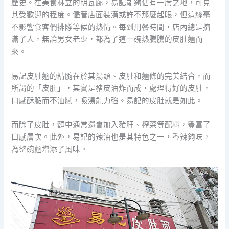
歷史。在美食林立的明瓦廊，易記能夠佔有一席之地，可見
其受歡迎的程度。儘管店面裝潢或許不那麼起眼，但這絲毫
不影響食客們排隊等候的熱情。每到用餐時間，店內總是擠
滿了人，無論男女老少，都為了這一碗熱騰騰的皮肚麵而
來。
易記皮肚麵的精髓在於其湯頭、皮肚和麵條的完美結合，而
所謂的「皮肚」，其實是豬皮油炸而成，處理得好的皮肚，
口感酥脆而不油膩，吸湯能力強。易記的皮肚就是如此。
而除了皮肚，麵中通常還會加入豬肝、榨菜等配料，豐富了
口感層次。此外，易記的辣油也是其特色之一，香辣夠味，
為整碗麵增添了風味。