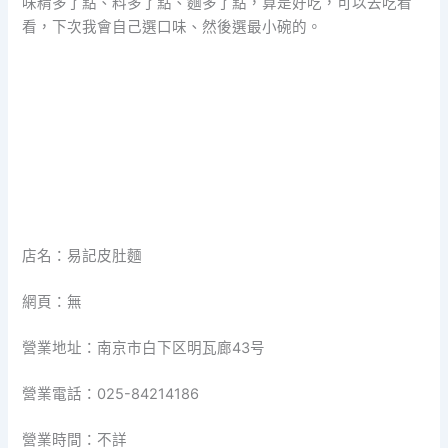
味精多了點、料多了點、麵多了點，算是好吃，可以去吃看
看，下次我會自己選口味、然後選最小碗的。
店名：易記皮肚麵
網頁：無
營業地址：南京市白下区明瓦廊43号
營業電話：025-84214186
營業時間：不詳