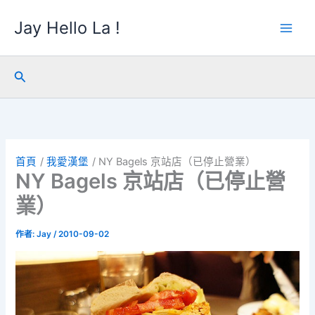
跳
Jay Hello La !
至
主
要
內
搜
容
尋
首頁
我愛漢堡
NY Bagels 京站店（已停止營業）
NY Bagels 京站店（已停止營
業）
作者:
Jay
/
2010-09-02