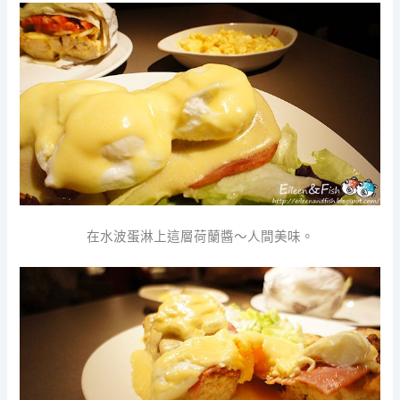
在水波蛋淋上這層荷蘭醬～人間美味。