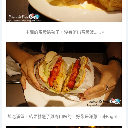
中間的蛋黃過熟了，沒有流出蛋黃液……。
想吃漢堡，結果就選了雞肉口味的，好像是洋蔥口味Bagel。