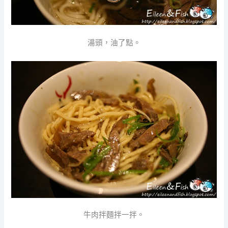
湯頭，油了點。
牛肉拌麵拌一拌。