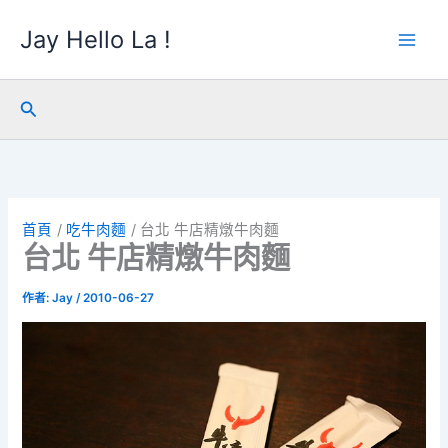
跳
Jay Hello La !
至
主
要
內
搜
容
尋
首頁
吃牛肉麵
台北 牛店精燉牛肉麵
台北 牛店精燉牛肉麵
作者:
Jay
/
2010-06-27