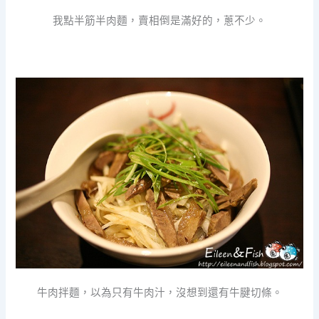
我點半筋半肉麵，賣相倒是滿好的，蔥不少。
牛肉拌麵，以為只有牛肉汁，沒想到還有牛腱切條。