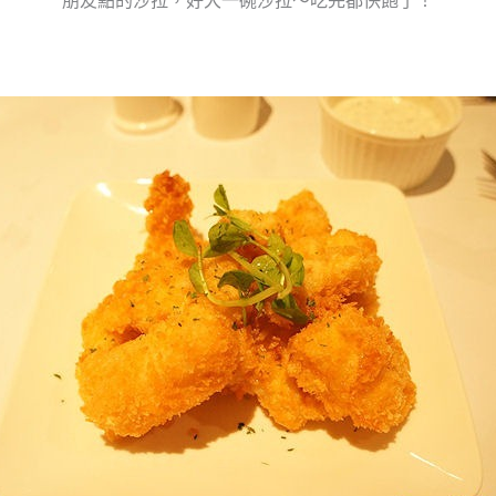
朋友點的沙拉，好大一碗沙拉～吃完都快飽了！