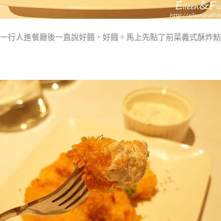
一行人進餐廳後一直說好餓，好餓。馬上先點了前菜義式酥炸魴