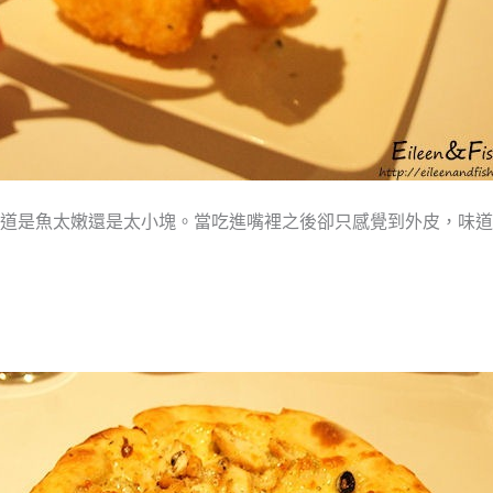
道是魚太嫩還是太小塊。當吃進嘴裡之後卻只感覺到外皮，味道