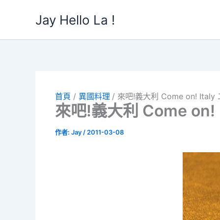
跳
Jay Hello La !
至
主
要
內
容
首頁
異國料理
來吧!義大利 Come on! Ita
來吧!義大利 Come on!
作者:
Jay
/
2011-03-08