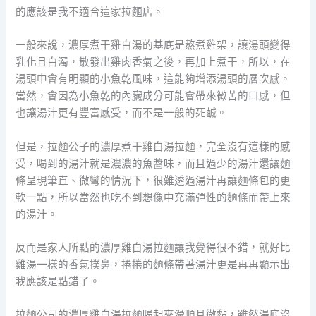
的應該是我不適合這家拉麵店。
一般來說，濃厚煮干雞白湯的基底是熬煮雞架，讓湯頭變得
乳化且白濁，散發出雞肉香氣之後，再加上煮干，所以，在
湯頭中會有明顯的小魚乾風味，這能夠增添湯頭的層次感。
當然，會因為小魚乾的內臟成分可能會帶來微苦的口感，但
也讓湯汁更有豐富感受，而不是一般的死鹹。
但是，拉麵公子的濃厚煮干雞白湯拉麵，完全沒有這樣的感
受，喝到的湯汁就是濃濃的魚醬味，而且過少的湯汁還讓麵
條呈現筆直、微彎的情況下，很難透過湯汁再讓麵條包的更
軟一點，所以當然也吃不到想像中充滿彈性的麵條而帶上來
的湯汁。
反而是家人所點的濃厚雞白湯拉麵讓我覺得很不錯，就好比
雞湯一樣的香氣撲鼻，捲捲的麵條帶著湯汁更是再再顯示出
我應該是點錯了。
拉麵公司的濃厚雞白湯拉麵喝起來滑順且微黏，雖然湯底沒