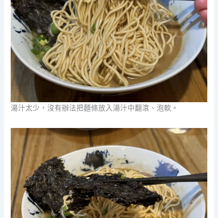
湯汁太少，沒有辦法把麵條放入湯汁中翻滾、泡軟。