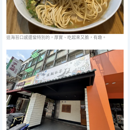
這海苔口感還蠻特別的，厚實、吃起來又脆，有趣。