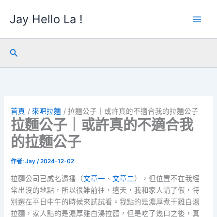
跳
Jay Hello La !
至
主
要
內
搜
容
尋
首頁
來吧拉麵
拉麵公子｜或許真的不適合我的拉麵公子
拉麵公子｜或許真的不適合我
的拉麵公子
作者:
Jay
/
2024-12-02
拉麵公司已威名遠播（
文章一
、
文章二
），但位置不在我經
常出沒的地點，所以很難前往，這天，我和家人請了假，特
別選在平日中午的時候來試試看。我點的是濃厚煮干雞白湯
拉麵，家人點的是濃厚雞白湯拉麵，但是吃了幾口之後，真