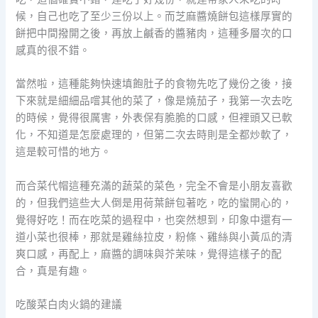
候，自己也吃了至少三份以上。而芝麻醬燒餅包這樣厚實的
餅把中間撥開之後，再放上鹹香的醬豬肉，這種多層次的口
感真的很不錯。
當然啦，這種能夠快速填飽肚子的食物先吃了幾份之後，接
下來就是細細品嚐其他的菜了，像是燒茄子，我第一次去吃
的時候，覺得很厲害，外表保有脆脆的口感，但裡頭又已軟
化，不知道是怎麼處理的，但第二次去時則是全都炒軟了，
這是較可惜的地方。
而合菜代帽這種充滿的蔬菜的菜色，完全不會是小朋友喜歡
的，但我們這些大人倒是用荷葉餅包著吃，吃的蠻開心的，
覺得好吃！而在吃菜的過程中，也突然想到，印象中還有一
道小菜也很棒，那就是雞絲拉皮，粉條、雞絲與小黃瓜的清
爽口感，再配上，麻醬的調味與芥茉味，覺得這樣子的配
合，真是有趣。
吃酸菜白肉火鍋的建議