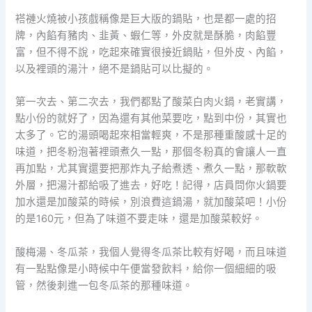
褡褳火燒被小孩戲稱像是巨大版的鍋貼，也是都一處的招
牌，內餡有豬肉、韭黃、蝦仁等，外皮就是酥脆，肉餡豐
富，但不得不說，吃起來確實很接近鍋貼，但外皮、內餡，
以及裡頭的湯汁，絕不是鍋貼可以比擬的。
第一次去、第二次去，我們都點了酸菜白肉火鍋，老實講，
點小份的就好了，因為還有其他菜要吃，點到中份，其實也
太多了。它的湯頭喝起來相當輕爽，不是那種重酸感十足的
味道，把冬粉泡著裡頭煮久一點，那個冬粉真的會讓人一直
再加點，尤其實還要把那炸丸子給煮透、煮久一點，那軟軟
外層，把湯汁都給吸了進去，好吃！記得，店員問你火鍋要
加水還是加酸菜的時候，別浪費這鍋湯，就加酸菜吧！小份
的是160元，但為了味道不要走味，還是加酸菜較好。
酸梅湯、冬瓜茶，我個人覺得冬瓜茶比較有好喝，而且味道
有一點點像是小時候中午便當發飲料，給你一個細細的吸
管，然後刺進一包冬瓜茶的那種味道。