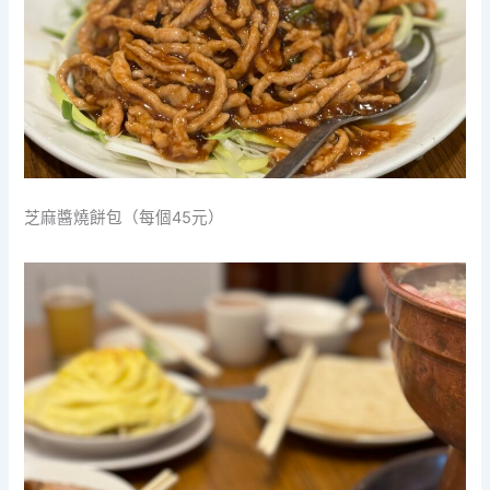
芝麻醬燒餅包（每個45元）