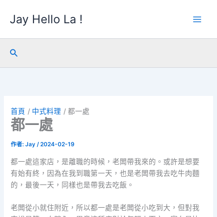
跳
Jay Hello La !
至
主
要
內
搜
容
尋
首頁
中式料理
都一處
都一處
作者:
Jay
/
2024-02-19
都一處這家店，是離職的時候，老闆帶我來的。或許是想要
有始有終，因為在我到職第一天，也是老闆帶我去吃牛肉麵
的，最後一天，同樣也是帶我去吃飯。
老闆從小就住附近，所以都一處是老闆從小吃到大，但對我