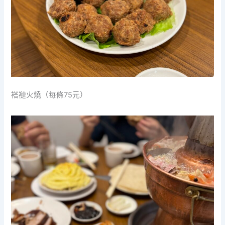
褡褳火燒（每條75元）