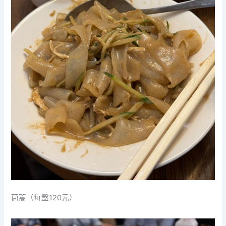
茼蒿（每盤120元）