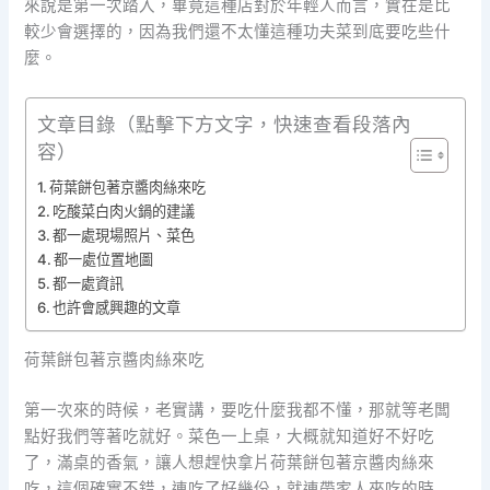
來說是第一次踏入，畢竟這種店對於年輕人而言，實在是比
較少會選擇的，因為我們還不太懂這種功夫菜到底要吃些什
麼。
文章目錄（點擊下方文字，快速查看段落內
容）
荷葉餅包著京醬肉絲來吃
吃酸菜白肉火鍋的建議
都一處現場照片、菜色
都一處位置地圖
都一處資訊
也許會感興趣的文章
荷葉餅包著京醬肉絲來吃
第一次來的時候，老實講，要吃什麼我都不懂，那就等老闆
點好我們等著吃就好。菜色一上桌，大概就知道好不好吃
了，滿桌的香氣，讓人想趕快拿片荷葉餅包著京醬肉絲來
吃，這個確實不錯，連吃了好幾份，就連帶家人來吃的時