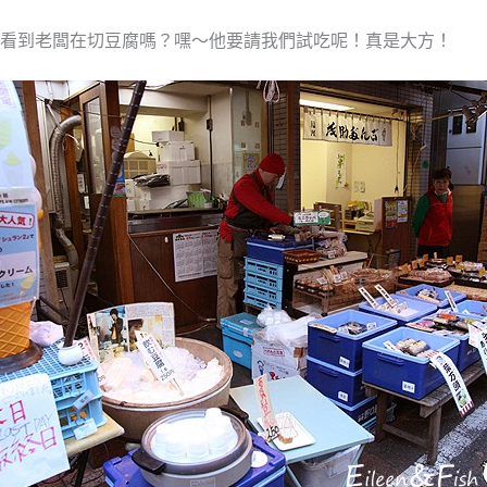
看到老闆在切豆腐嗎？嘿～他要請我們試吃呢！真是大方！