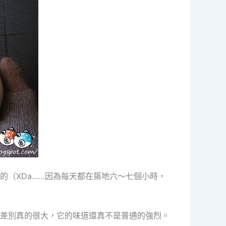
（XDa……因為每天都在築地六～七個小時，
差別真的很大，它的味道還真不是普通的強烈。