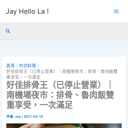
跳
Jay Hello La !
至
主
要
內
搜
容
尋
首頁
中式料理
好佳排骨王（已停止營業）｜南機場夜市：排骨、魯肉飯雙
重享受，一次滿足
好佳排骨王（已停止營業）｜
南機場夜市：排骨、魯肉飯雙
重享受，一次滿足
作者:
Jay
/
2011-02-15