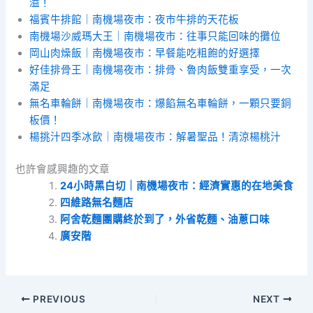
溢！
福賓牛排館｜南機場夜市：夜市牛排的天花板
南機場沙威瑪大王｜南機場夜市：往事只能回味的攤位
岡山肉燥飯｜南機場夜市：早餐能吃粗飽的好選擇
好佳排骨王｜南機場夜市：排骨、魯肉飯雙重享受，一次
滿足
無名車輪餅｜南機場夜市：爆餡無名車輪餅，一顆只要銅
板價！
楊挑汁四季冰飲｜南機場夜市：解暑聖品！清涼楊桃汁
也許會感興趣的文章
24小時黑白切｜南機場夜市：經濟實惠的在地美食
四維路無名麵店
阿舍乾麵團購終於到了，外省乾麵、油蔥口味
廣安階
PREVIOUS
NEXT