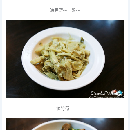
油豆腐來一盤～
滷竹筍。