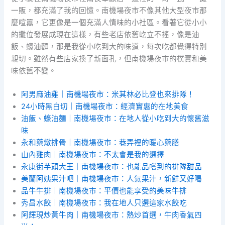
一販，都充滿了我的回憶。南機場夜市不像其他大型夜市那
麼喧囂，它更像是一個充滿人情味的小社區。看著它從小小
的攤位發展成現在這樣，有些老店依舊屹立不搖，像是油
飯、蠔油麵，那是我從小吃到大的味道，每次吃都覺得特別
親切。雖然有些店家換了新面孔，但南機場夜市的樸實和美
味依舊不變。
阿男麻油雞｜南機場夜市：米其林必比登也來排隊！
24小時黑白切｜南機場夜市：經濟實惠的在地美食
油飯、蠔油麵｜南機場夜市：在地人從小吃到大的懷舊滋
味
永和藥燉排骨｜南機場夜市：巷弄裡的暖心藥膳
山內雞肉｜南機場夜市：不太會是我的選擇
永康街芋頭大王｜南機場夜市：也能品嚐到的排隊甜品
美蘭阿姨果汁吧｜南機場夜市：人氣果汁，新鮮又好喝
品牛牛排｜南機場夜市：平價也能享受的美味牛排
秀昌水餃｜南機場夜市：我在地人只選這家水餃吃
阿輝現炒黃牛肉｜南機場夜市：熱炒首選，牛肉香氣四