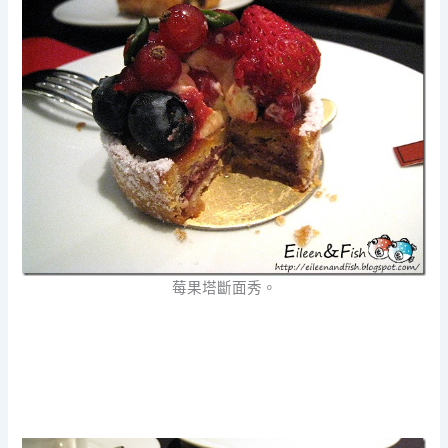
莓果塔斷面秀。