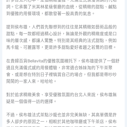
詞。它承襲了米其林星級餐廳的血統，從精緻的甜點、鹹點
到優雅的用餐環境，都散發著一股高貴的氣息。
提到侯布雄，人們首先聯想到的往往是其精緻如藝術品般的
甜點，每一款都經過精心設計，無論是外觀的精緻度或是口
味的層次感，都讓人驚艷。特別是其經典的法式甜點，例如
馬卡龍、可麗露等，更是許多甜點愛好者趨之若鶩的目標。
在貴婦百貨Bellavita的優雅氛圍襯托下，侯布雄提供了一個舒
適且充滿儀式感的用餐體驗，非常適合姊妹淘的下午茶聚
會、或是想在特別日子裡犒賞自己的場合，但我都是帶吵吵
鬧鬧的一家人來，哈哈哈。
對於追求精緻美食、享受優雅氛圍的台北人來說，侯布雄無
疑是一個值得一訪的選擇。
不過，侯布雄法式茶點沙龍也並非完美無缺，其高單價是許
多人卻步的原因之一，相較於其他咖啡廳或下午茶店，侯布