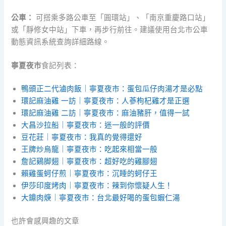
公車：
可搭乘多路公車至「圓環站」、「南京重慶路口站」
或「靜修女中站」下車，再步行前往。建議使用台北市公車
動態資訊系統查詢詳細路線。
寧夏夜市
食記列表：
鴨頭正二代滷肉飯｜寧夏夜市：蛋包瓜仔肉湯才是必點
環記麻油雞 一訪｜寧夏夜市：人蔘枸杞雞才是正選
環記麻油雞 二訪｜寧夏夜市：麻油豬肝，值得一試
大昌沙拉船｜寧夏夜市：迷一般的評價
豆花莊｜寧夏夜市：我真的覺得還好
王牌炒烏龍｜寧夏夜市：吃起來相當一般
詹記鷄脚翅｜寧夏夜市：超好吃的雞腳翅
賴雞蛋蚵仔煎｜寧夏夜市：沉睡的蚵仔王
伊莎印度烤肉｜寧夏夜市：辣到你懷疑人生！
大鐤肉焿｜寧夏夜市：台北最好喝的蛋包蝦仁湯
也許會感興趣的文章