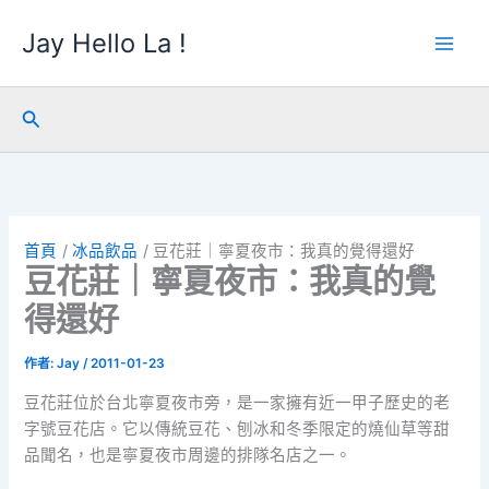
跳
Jay Hello La !
至
主
要
內
搜
容
尋
首頁
冰品飲品
豆花莊｜寧夏夜市：我真的覺得還好
豆花莊｜寧夏夜市：我真的覺
得還好
作者:
Jay
/
2011-01-23
豆花莊位於台北寧夏夜市旁，是一家擁有近一甲子歷史的老
字號豆花店。它以傳統豆花、刨冰和冬季限定的燒仙草等甜
品聞名，也是寧夏夜市周邊的排隊名店之一。