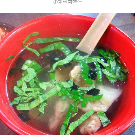
小菜來兩盤～