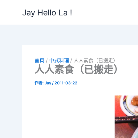
跳
Jay Hello La !
至
主
要
內
容
首頁
中式料理
人人素食（已搬走）
人人素食（已搬走）
作者:
Jay
/
2011-03-22