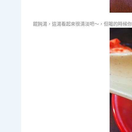
餛飩湯，這湯看起來很清淡吧～，但喝的時候你