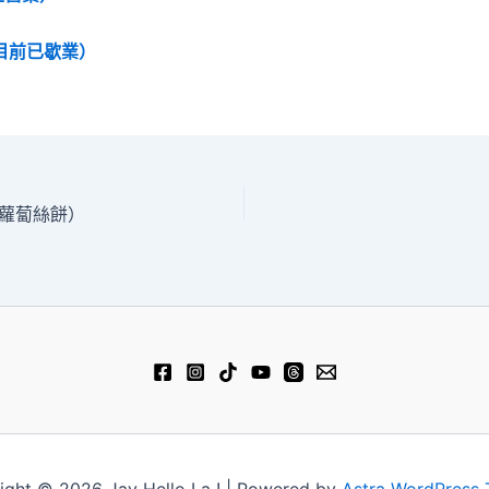
目前已歇業）
巷蘿蔔絲餅）