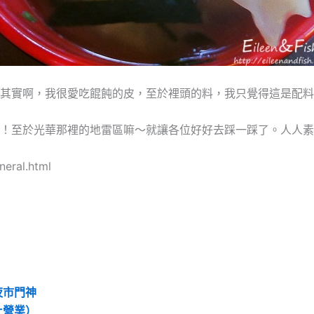
其實啊，我很愛吃餛飩的皮，至於裡頭的料，我只覺得這是配料
！至於光華那裡的地雷區嘛～就讓各位好好去踩一踩了。人人素
eral.html
夜市門神
止營業）