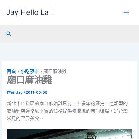
跳
Jay Hello La !
至
主
要
內
搜
容
尋
首頁
小吃夜市
廟口麻油雞
廟口麻油雞
作者:
Jay
/
2011-05-08
新北市中和區的廟口麻油雞已有二十多年的歷史，這類型的
麻油雞店通常以平實的價格提供熱騰騰的麻油雞湯，是台灣
常見的平民美食。