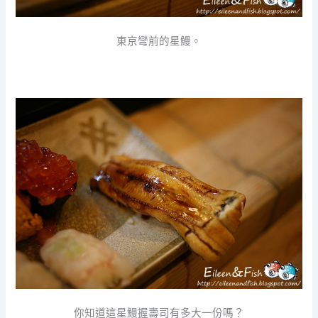
東京彎前的星鰻。
你知道這星鰻握壽司有多大一份嗎？