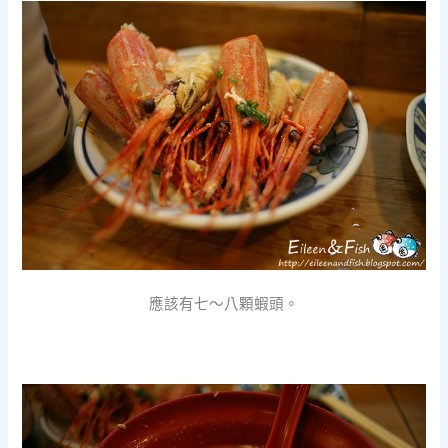
應該有七～八顆蝦頭。