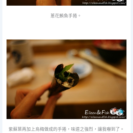
蔥花鮪魚手捲。
紫蘇葉再加上烏梅做成的手捲，味道之強烈，讓我嚇到了。