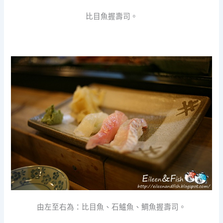
比目魚握壽司。
由左至右為：比目魚、石鱸魚、鯛魚握壽司。