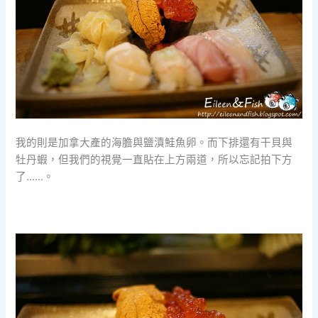
我的則是加拿大產的海膽與鹽漬鮭魚卵。而下排還有干貝與
牡丹蝦，但我們的視覺一直貼在上方兩道，所以忘記拍下方
了……。