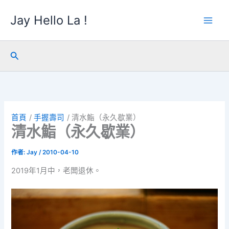
跳
Jay Hello La !
至
主
要
內
搜
容
尋
首頁
手握壽司
清水鮨（永久歇業）
清水鮨（永久歇業）
作者:
Jay
/
2010-04-10
2019年1月中，老闆退休。