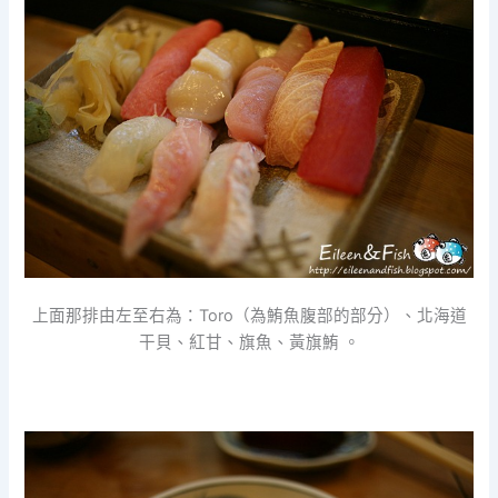
上面那排由左至右為：Toro（為鮪魚腹部的部分）、北海道
干貝、紅甘、旗魚、黃旗鮪 。