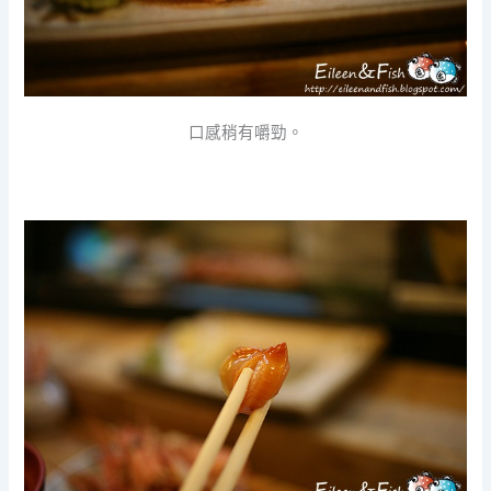
口感稍有嚼勁。