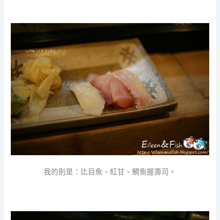
我的則是：比目魚、紅甘、鯛魚握壽司。